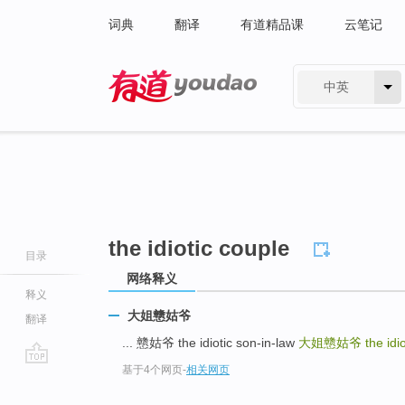
词典
翻译
有道精品课
云笔记
中英
有道 - 网易旗下搜索
the idiotic couple
目录
网络释义
释义
大姐戆姑爷
翻译
... 戆姑爷 the idiotic son-in-law
大姐戆姑爷
the idi
基于4个网页
-
相关网页
go
top