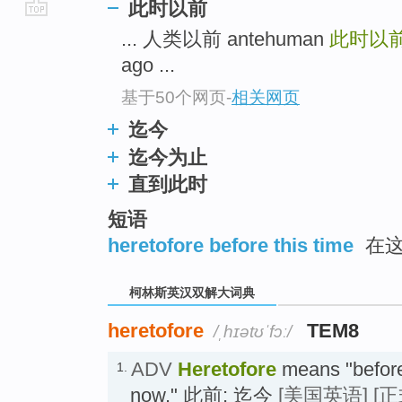
此时以前
go
... 人类以前 antehuman
此时以
top
ago ...
基于50个网页
-
相关网页
迄今
迄今为止
直到此时
短语
heretofore before this time
在这
柯林斯英汉双解大词典
heretofore
TEM8
/ˌhɪətʊˈfɔː/
ADV
Heretofore
means "before 
1.
now." 此前; 迄今
[美国英语]
[正