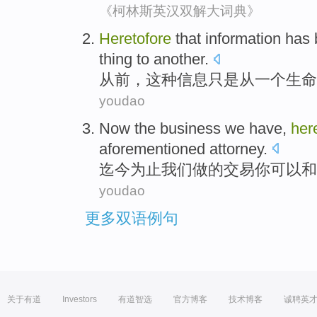
《柯林斯英汉双解大词典》
Heretofore
that
information
has 
thing to
another
.
从前
，这种
信息
只是
从
一
个生命
youdao
Now
the
business
we
have,
her
aforementioned
attorney
.
迄今
为止
我们
做
的
交易
你
可以
和
youdao
更多双语例句
关于有道
Investors
有道智选
官方博客
技术博客
诚聘英