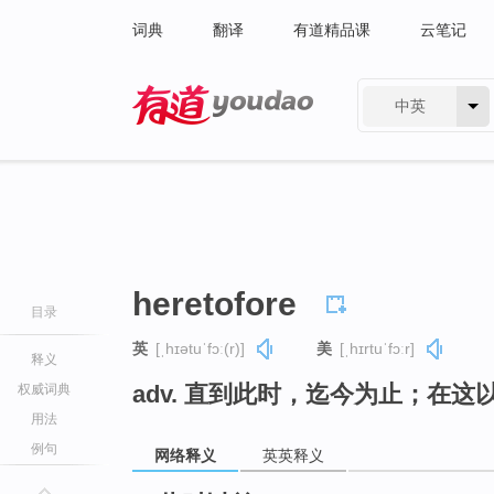
词典
翻译
有道精品课
云笔记
中英
有道 - 网易旗下搜索
heretofore
目录
英
[ˌhɪətuˈfɔː(r)]
美
[ˌhɪrtuˈfɔːr]
释义
adv. 直到此时，迄今为止；在这
权威词典
用法
例句
网络释义
英英释义