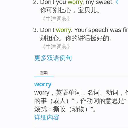
Don't
you
worry
,
my sweet
.
你
可
别
担心
，
宝贝儿
。
《牛津词典》
Don't
worry
.
Your
speech
was fi
别
担心
。
你
的讲话
挺好
的。
《牛津词典》
更多双语例句
百科
worry
worry，英语单词，名词、动词
的事（或人）”，作动词的意思是
烦扰；撕咬（动物）”。
详细内容