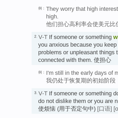
They worry that high interest
例：
high.
他们担心高利率会使美元比
V-T
If someone or something
w
2.
you anxious because you keep 
problems or unpleasant things 
connected with them. 使担心
I'm still in the early days o
例：
我仍处于恢复期的初始阶段
V-T
If someone or something d
3.
do not dislike them or you are 
使烦恼 (用于否定句中)
[口语]
[