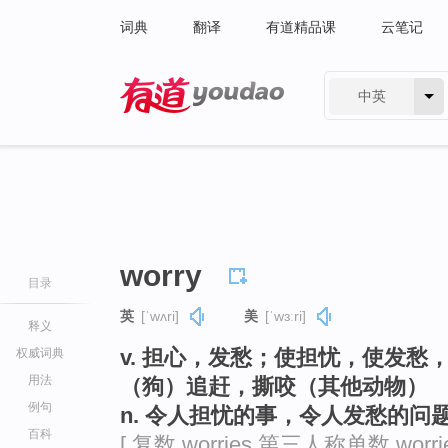
词典
翻译
有道精品课
云笔记
中英
有道 - 网易旗下搜索
worry
目录
英
[ˈwʌri]
美
[ˈwɜːri]
释义
v. 担心，发愁；使担忧，使发愁
权威词典
用法
（狗）追赶，撕咬（其他动物）
例句
n. 令人担忧的事，令人发愁的问
百科
[ 复数 worries 第三人称单数 worr