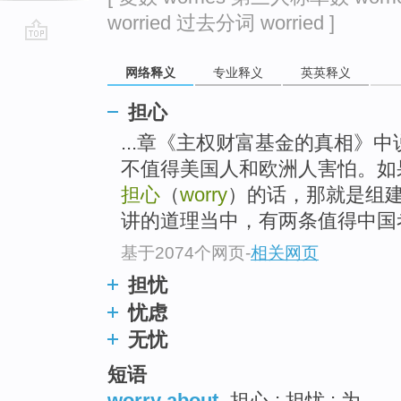
worried 过去分词 worried ]
go
网络释义
专业释义
英英释义
top
担心
...章《主权财富基金的真相》
不值得美国人和欧洲人害怕。如
担心
（
worry
）的话，那就是组建
讲的道理当中，有两条值得中国
基于2074个网页
-
相关网页
担忧
忧虑
无忧
短语
worry about
担心 ; 担忧 ; 为