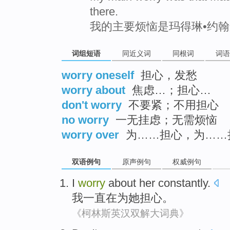
there.
我的主要烦恼是玛得琳•约
词组短语
同近义词
同根词
词语
worry oneself
担心，发愁
worry about
焦虑…；担心…
don't worry
不要紧；不用担心
no worry
一无挂虑；无需烦恼
worry over
为……担心，为……
双语例句
原声例句
权威例句
I
worry
about
her
constantly
.
我
一直在
为
她
担心
。
《柯林斯英汉双解大词典》