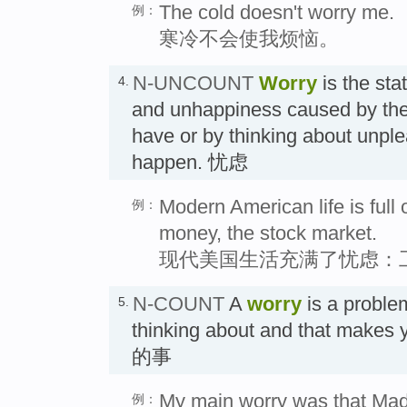
The cold doesn't worry me.
例：
寒冷不会使我烦恼。
N-UNCOUNT
Worry
is the stat
4.
and unhappiness caused by the
have or by thinking about unple
happen. 忧虑
Modern American life is full o
例：
money, the stock market.
现代美国生活充满了忧虑：
N-COUNT
A
worry
is a proble
5.
thinking about and that mak
的事
My main worry was that Made
例：