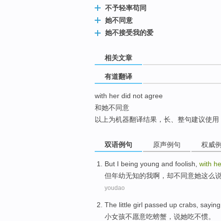
不予轻率苟同
top
她不同意
她不接受我的爱
相关文章
有道翻译
with her did not agree
和她不同意
以上为机器翻译结果，长、整句建议使用
双语例句
原声例句
权威
But
I
being young
and
foolish
,
with
he
但
年幼
无知
的
我
啊，却
不
同意
她
这么
youdao
The
little
girl
passed up
crabs
,
saying
小
女孩
不
愿意
吃
螃蟹
，
说
她
吃不惯。