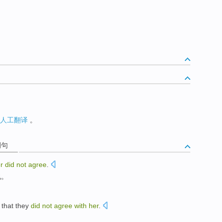
人工翻译
。
例句
r
did
not
agree
.
说。
 that
they
did
not
agree
with
her
.