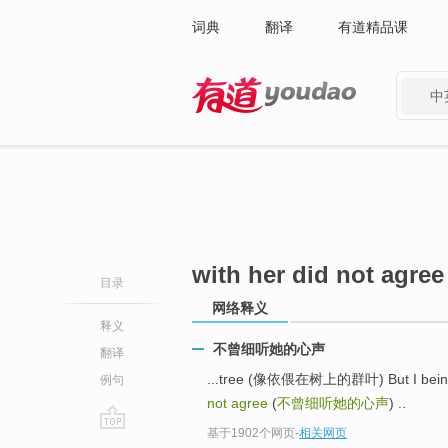
词典
翻译
有道精品课
中
有道 - 网易旗下搜索
with her did not agree
目录
网络释义
释义
不曾细听她的心声
翻译
...tree (像依偎在树上的群叶) But I be
例句
not agree
(
不曾细听她的心声
) ..
基于1902个网页
-
相关网页
go