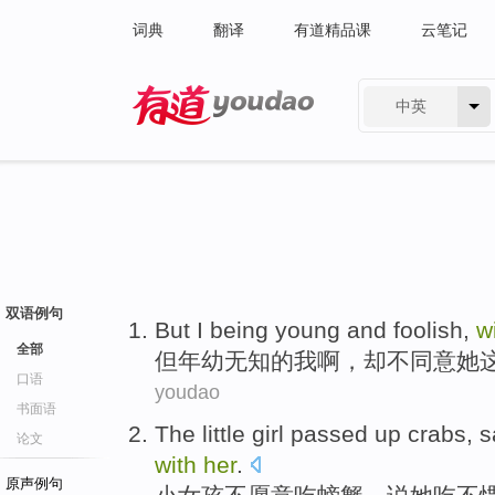
词典
翻译
有道精品课
云笔记
中英
有道 - 网易旗下搜索
双语例句
But
I
being young
and
foolish
,
w
全部
但
年幼
无知
的
我
啊，却
不
同意
她
口语
youdao
书面语
The
little
girl
passed up
crabs
,
s
论文
with
her
.
原声例句