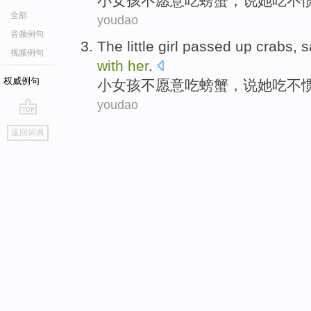
小
女孩
不
愿意
吃
螃蟹
，
说
她
吃不
全部
youdao
音频例句
The
little
girl
passed up
crabs
,
s
视频例句
with
her
.
权威例句
小
女孩
不
愿意
吃
螃蟹
，
说
她
吃不
youdao
go
返回词典
top