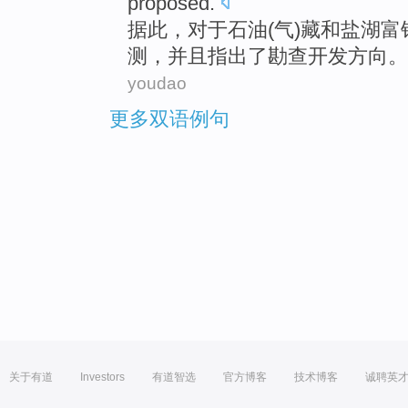
proposed.
据此
，
对于
石油
(
气
)藏
和
盐湖
富
测，
并且
指出
了
勘查
开发方向。
youdao
更多双语例句
关于有道
Investors
有道智选
官方博客
技术博客
诚聘英