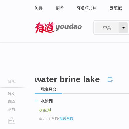
词典
翻译
有道精品课
云笔记
中英
有道 - 网易旗下搜索
water brine lake
目录
网络释义
释义
水盐湖
翻译
例句
水盐湖
基于1个网页
-
相关网页
go