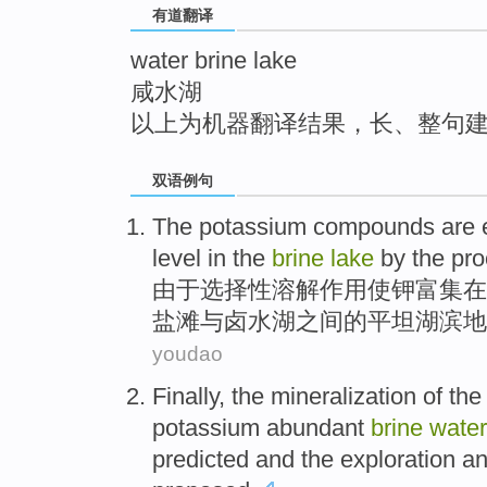
有道翻译
top
water brine lake
咸水湖
以上为机器翻译结果，长、整句
双语例句
The
potassium
compounds
are 
level
in
the
brine
lake
by
the
pro
由于
选择性
溶解作用使
钾
富集
在
盐滩
与
卤水湖之间
的
平坦
湖滨地
youdao
Finally
,
the mineralization
of th
potassium
abundant
brine
water
predicted
and
the
exploration
an