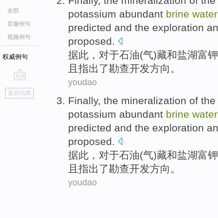
Finally
,
the mineralization
of th
全部
potassium
abundant
brine
water
音频例句
predicted
and
the
exploration
an
视频例句
proposed.
据此
，
对于
石油
(
气
)藏
和
盐湖
富钾
权威例句
且
指出
了
勘查
开发方向。
youdao
go
返回词典
top
Finally
,
the mineralization
of th
potassium
abundant
brine
water
predicted
and
the
exploration
an
proposed.
据此
，
对于
石油
(
气
)藏
和
盐湖
富钾
且
指出
了
勘查
开发方向。
youdao