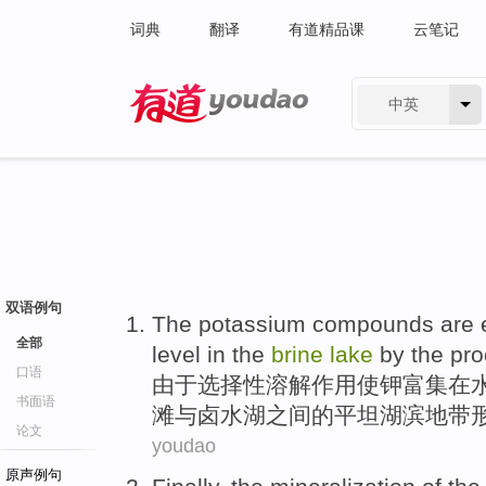
词典
翻译
有道精品课
云笔记
中英
有道 - 网易旗下搜索
双语例句
The
potassium
compounds
are 
全部
level
in
the
brine
lake
by
the
pro
口语
由于
选择性
溶解作用使
钾
富集
在
书面语
滩
与
卤水湖之间
的
平坦
湖滨地带
论文
youdao
原声例句