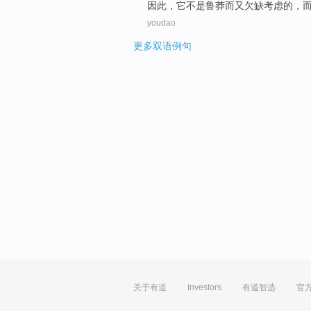
因此
，
它
不是
鲁莽而又欠缺
考虑
的，
youdao
更多双语例句
关于有道
Investors
有道智选
官