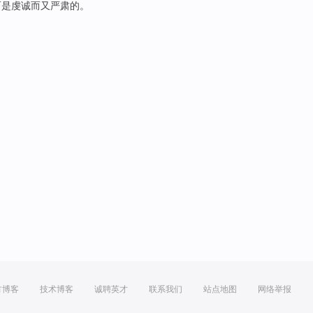
而是
虔诚
而
又严肃
的。
方博客
技术博客
诚聘英才
联系我们
站点地图
网络举报