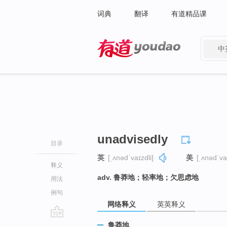
词典
翻译
有道精品课
中
有道 - 网易旗下搜索
unadvisedly
目录
英
[ˌʌnədˈvaɪzdli]
美
[ˌʌnədˈvaɪ
释义
adv. 鲁莽地；轻率地；欠思虑地
用法
例句
网络释义
英英释义
go
鲁莽地