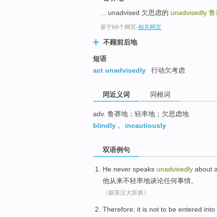
top
... unadvised 欠思虑的
unadvisedly
鲁
基于66个网页
-
相关网页
不顾前后地
短语
act unadvisedly
行动欠考虑
同近义词
同根词
adv. 鲁莽地；轻率地；欠思虑地
blindly
,
incautiously
双语例句
He
never
speaks
unadvisedly
about
他
从来不
轻率
地谈论任何事情。
《新英汉大辞典》
Therefore
;
it
is not
to be entered
into