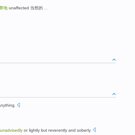
莽地
unaffected 当然的 ...
anything
.
unadvisedly
or lightly
but
reverently
and
soberly
.