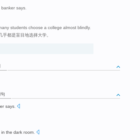
e banker says.
。
any students choose a college almost blindly.
几乎都是盲目地选择大学。
词
例句
er
says
.
in
the dark
room
.