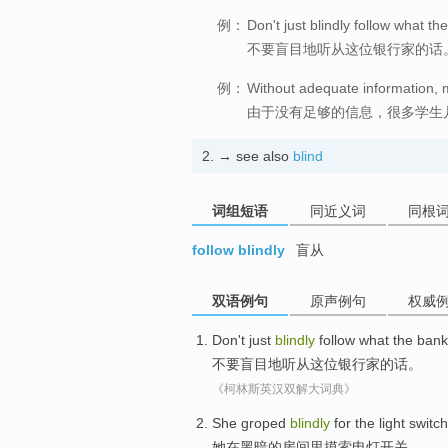
例：
Don't just blindly follow what th
不要盲目地听从这位银行家的话
例：
Without adequate information, m
由于没有足够的信息，很多学生
2.
→ see also
blind
词组短语
同近义词
同根
follow blindly
盲从
双语例句
原声例句
权威
Don't
just
blindly
follow what
the bank
不要
盲目
地
听从
这位
银行家的话。
《柯林斯英汉双解大词典》
She
groped
blindly
for
the
light
switch
她
在
黑暗
的
房间里
摸索
电灯
开关
。