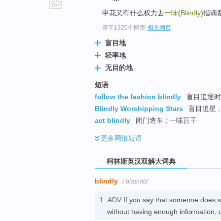
申花又有什么权力去
一味
(
Blindly
)指谪
go
top
基于1320个网页
-
相关网页
盲目地
轻率地
无目的地
短语
follow the fashion blindly
盲目追逐时尚
Blindly Worshipping Stars
盲目追星 ;
act blindly
闭门造车 ; 一味盲干
更多
网络短语
柯林斯英汉双解大词典
blindly
/ˈblaɪndlɪ/
1.
ADV
If you say that someone does
without having enough information, 