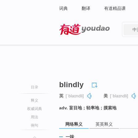
词典
翻译
有道精品课
中
有道 - 网易旗下搜索
blindly
目录
英
[ˈblaɪndli]
美
[ˈblaɪndli]
释义
adv. 盲目地；轻率地；摸索地
权威词典
用法
网络释义
英英释义
例句
一味