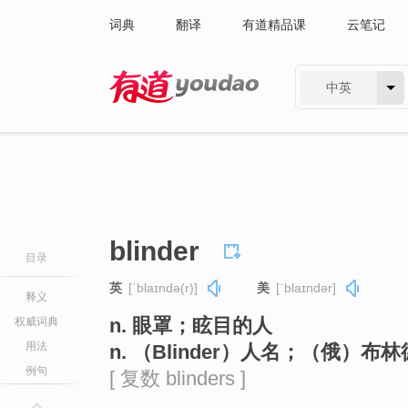
词典
翻译
有道精品课
云笔记
中英
有道 - 网易旗下搜索
blinder
目录
英
[ˈblaɪndə(r)]
美
[ˈblaɪndər]
释义
n. 眼罩；眩目的人
权威词典
用法
n. （Blinder）人名；（俄）
例句
[ 复数 blinders ]