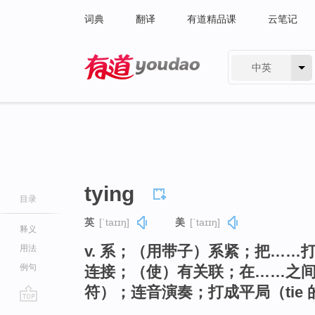
词典
翻译
有道精品课
云笔记
中英
有道 - 网易旗下搜索
tying
目录
英
[ˈtaɪɪŋ]
美
[ˈtaɪɪŋ]
释义
v. 系；（用带子）系紧；把…
用法
例句
连接；（使）有关联；在……之
符）；连音演奏；打成平局（tie
go