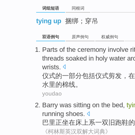
词组短语
同根词
tying up
捆绑；穿吊
双语例句
原声例句
权威例句
Parts
of
the
ceremony
involve
ri
threads
soaked
in
holy water a
wrists
.
仪式
的
一部分
包括
仪式
剪发
，
在
水
里的
棉线
。
youdao
Barry
was sitting
on
the bed
,
tyi
running shoes
.
巴里
正
坐在床
上
系一双
旧
跑鞋
的
《柯林斯英汉双解大词典》