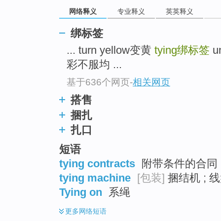
top
网络释义
专业释义
英英释义
绑标签
... turn yellow变黄
tying
绑标签
u
彩不服均 ...
基于636个网页
-
相关网页
搭售
捆扎
扎口
短语
tying contracts
附带条件的合同 
tying machine
[包装]
捆结机 ; 
Tying on
系绳
更多
网络短语