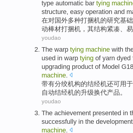
type
automatic
bar
tying
machin
structure
,
easy
operation
and
m
在
对
国外
多种
打捆
机
的
研究
基础
动
棒材
打捆机，
其
结构
紧凑、
易
youdao
The
warp
tying
machine
with
the
used in
warp
tying
of
yarn
dyed
upgrading
product
of
Model
G1
machine
.
带有
分绞机构
的
结
经
机
还
可
用于
自动
结经机的
升级
换代
产品
。
youdao
The
achievement
presented in t
successfully
in the
development
machine
.