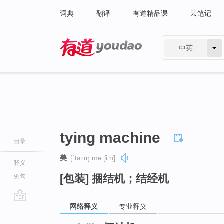
词典
翻译
有道精品课
云笔记
中英
有道 - 网易旗下搜索
tying machine
目录
美
[ˈtaɪɪŋ məˈʃiːn]
释义
[包装] 捆结机；结经机
例句
网络释义
专业释义
go
top