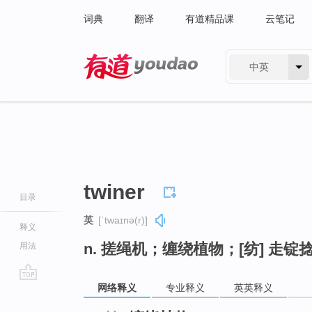
词典
翻译
有道精品课
云笔记
中英
有道 - 网易旗下搜索
twiner
目录
英
[ˈtwaɪnə(r)]
释义
n. 搓绳机；缠绕植物；[纺] 走锭
用法
网络释义
专业释义
英英释义
go
top