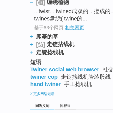
缠绕植物
[植]
...twist... twined成双的，搓成的.
twines盘绕( twine的...
基于63个网页
-
相关网页
爬蔓的草
走锭拈线机
[纺]
走锭捻线机
短语
Twiner social web browser
社交
twiner cop
走锭捻线机管装股线
hand twiner
手工捻线机
更多
网络短语
同近义词
同根词