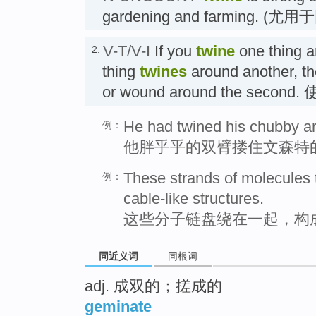
gardening and farming.
V-T/V-I
If you
twine
one thing a
2.
thing
twines
around another, the 
or wound around the second.
He had twined his chubby a
例：
他胖乎乎的双臂搂住文森特
These strands of molecules 
例：
cable-like structures.
这些分子链盘绕在一起，构
同近义词
同根词
adj. 成双的；搓成的
geminate