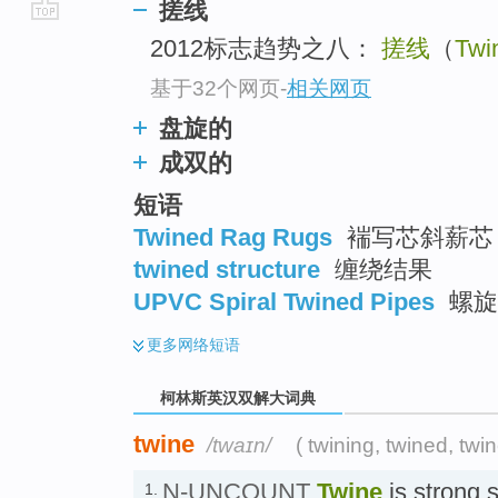
搓线
go
2012标志趋势之八：
搓线
（
Twi
top
基于32个网页
-
相关网页
盘旋的
成双的
短语
Twined Rag Rugs
褍写芯斜薪芯
twined structure
缠绕结果
UPVC Spiral Twined Pipes
螺旋
更多
网络短语
柯林斯英汉双解大词典
twine
/twaɪn/
( twining, twined, twin
N-UNCOUNT
Twine
is strong s
1.