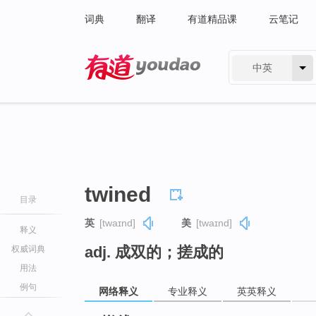
词典
翻译
有道精品课
云笔记
中英
有道 - 网易旗下搜索
twined
目录
英
[twaɪnd]
美
[twaɪnd]
释义
adj. 成双的；搓成的
权威词典
用法
例句
网络释义
专业释义
英英释义