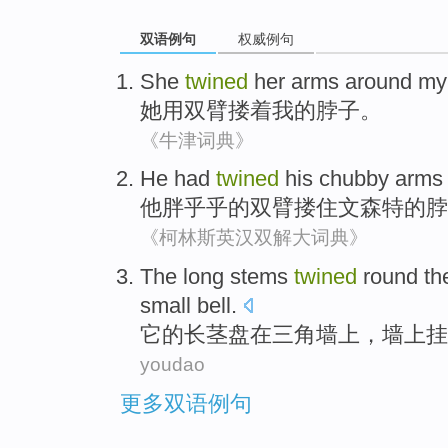
双语例句
权威例句
She
twined
her arms
around
my
她
用
双臂
搂着
我
的脖子。
《牛津词典》
He
had
twined
his
chubby
arms
他
胖乎乎的
双臂
搂住
文森特
的
脖
《柯林斯英汉双解大词典》
The
long
stems
twined
round th
small
bell
.
它
的
长
茎
盘
在
三角墙上，墙上
挂
youdao
更多双语例句