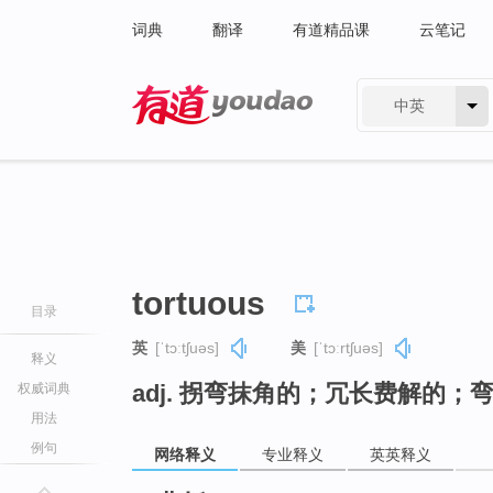
词典
翻译
有道精品课
云笔记
中英
有道 - 网易旗下搜索
tortuous
目录
英
[ˈtɔːtʃuəs]
美
[ˈtɔːrtʃuəs]
释义
adj. 拐弯抹角的；冗长费解的
权威词典
用法
例句
网络释义
专业释义
英英释义