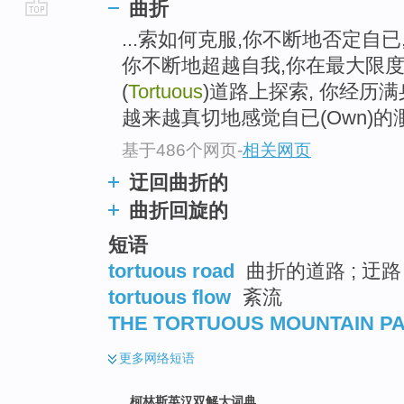
曲折
go
...索如何克服,你不断地否定自已,
top
你不断地超越自我,你在最大限度
(
Tortuous
)道路上探索, 你经历
越来越真切地感觉自已(Own)的
基于486个网页
-
相关网页
迂回曲折的
曲折回旋的
短语
tortuous road
曲折的道路 ; 迂路
tortuous flow
紊流
THE TORTUOUS MOUNTAIN P
更多
网络短语
柯林斯英汉双解大词典