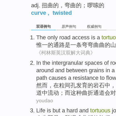
adj. 扭曲的，弯曲的；啰嗦的
curve
,
twisted
双语例句
原声例句
权威例句
The only
road access
is
a
tortu
惟一
的
通路
是
一
条弯弯曲曲
的
山
《柯林斯英汉双解大词典》
In
the
intergranular
spaces
of
ro
around
and
between
grains
in
path
causes a
resistance
to
flow
然而
，
在
粒
间孔发育
的
岩石
中，
道
中
流动
；而
这种
曲折
通道会
对
youdao
Life
is but
a
hard
and
tortuous
j