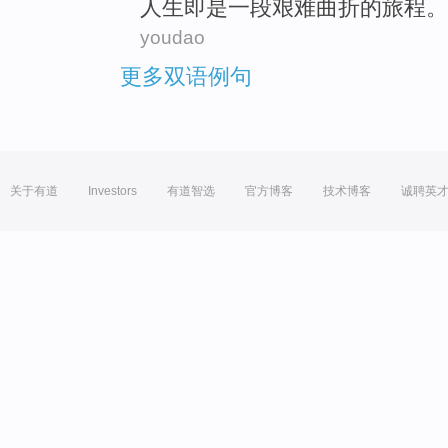
人生
即
是
一
段
艰难
曲折
的
旅程
。
youdao
更多双语例句
关于有道
Investors
有道智选
官方博客
技术博客
诚聘英