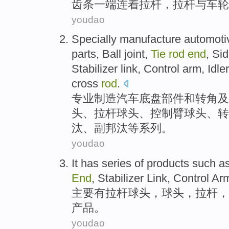
齿条
一端
连着
拉杆，拉杆与车轮
youdao
Specially
manufacture
automoti
parts
,
Ball
joint,
Tie
rod
end
, Si
Stabilizer link,
Control
arm
, Idl
cross
rod
.
专业
制造
汽车
底盘
部件
和
转角及
头
、
拉杆
球头、
控制
臂
球头、转
汰、副邦汰等系列。
youdao
It
has
series of
products
such a
End
,
Stabilizer
Link,
Control
Ar
主要
有
拉杆
球
头，球头，拉杆，
产品
。
youdao