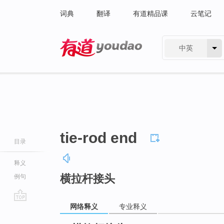
词典
翻译
有道精品课
云笔记
中英
有道 - 网易旗下搜索
tie-rod end
目录
释义
横拉杆接头
例句
网络释义
专业释义
go
top