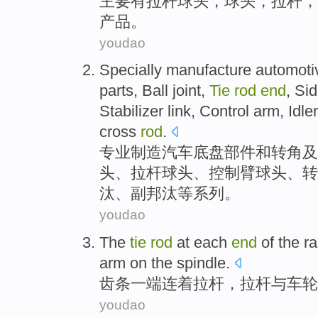
主要
有
拉杆
球
头，球头，拉杆，
产品
。
youdao
Specially
manufacture
automoti
parts
,
Ball
joint,
Tie
rod
end
, Si
Stabilizer link,
Control
arm
, Idl
cross
rod
.
专业
制造
汽车
底盘
部件
和
转角及
头
、
拉杆
球头、
控制
臂
球头、转
汰、副邦汰等系列。
youdao
The
tie
rod
at each
end
of
the
r
arm
on
the
spindle
.
齿条
一端
连着
拉杆，拉杆与车轮
youdao