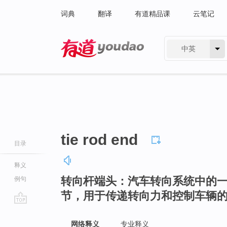
词典
翻译
有道精品课
云笔记
中英
有道 - 网易旗下搜索
tie rod end
目录
释义
转向杆端头：汽车转向系统中的
例句
节，用于传递转向力和控制车辆
go
top
网络释义
专业释义