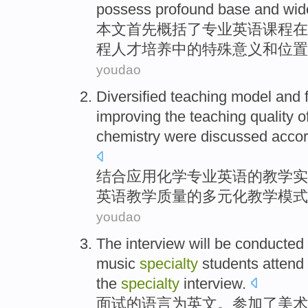
possess profound
base
and
wid
本文
首先
概括了
专业
英语
课程
在
程
人才
培养
中的特殊
意义
和位置
youdao
Diversified
teaching
model
and
improving
the teaching
quality
o
chemistry
were discussed
accor
结合
应用
化学
专业
英语
的
教学
实
英语教学
质量
的
多元化
教学
模式
youdao
The
interview
will be conducted
music
specialty
students
attend
the
specialty
interview.
面试
的语言
为
英文
。
参加
了
美术