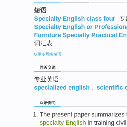
top
短语
Specialty English class four
专
Specialty English or Profession
Furniture Specialty Practical E
词汇表
更多
网络短语
同近义词
专业英语
specialized english
,
scientific 
双语例句
The present paper
summarizes
specialty
English
in
training
civil