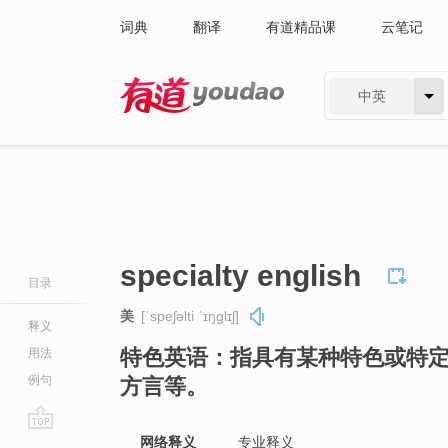
词典
翻译
有道精品课
云笔记
中英
有道 - 网易旗下搜索
specialty english
目录
美
[ˈspeʃəlti ˈɪŋɡlɪʃ]
释义
特色英语：指具有某种特色或特
用法
例句
方言等。
go
网络释义
专业释义