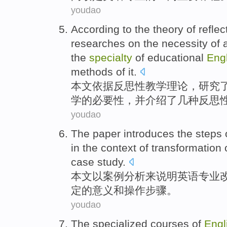
youdao
According
to the
theory
of
reflec
researches
on
the
necessity
of
a
the
specialty
of
educational
Eng
methods
of it.
本文依据
反思性
教学
理论
，
研究
学
的
必要性
，
并
介绍了
几种
反思
youdao
The paper
introduces the
steps
in
the context
of
transformation
case
study.
本文
以
案例
分析来说明
英语
专业
定
的
意义和操作
步骤
。
youdao
The
specialized
courses
of
Engl