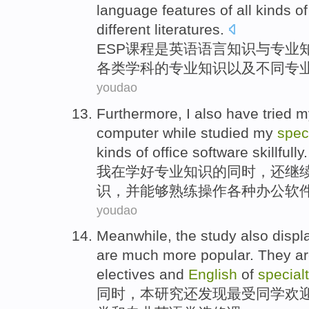
language
features
of all
kinds
o
different
literatures
.
ESP
课程
是
英语
语言
知识
与
专业
各类
学科的专业知识
以及
不同
专
youdao
Furthermore
, I
also have
tried
m
computer
while
studied my
spec
kinds of
office
software
skillfully
.
我
在
学好
专业
知识的
同时
，
还
继
识，并
能够
熟练
操作
各种
办公
软
youdao
Meanwhile
,
the
study
also
displ
are much more
popular
. They
a
electives
and
English
of
specialt
同时
，
本
研究
还
发现最受同学
欢