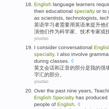
English
language learners
requi
their
educational
specialty
or
to 
as
scientists
,
technologists
,
tec
英语
学习者
需要
用英语
来
提升
他
演他们
作为
科学家
、
技术专家
或
youdao
I
consider
conversational
Englis
specialty
.
I
also
involve
gramma
during
classes
.
英文
会话
和
正音的
部分是
我
的强
字汇
的部分。
youdao
Over the past
nine
years
, Teach
English
Specialty
has
produced
people
of
English
.