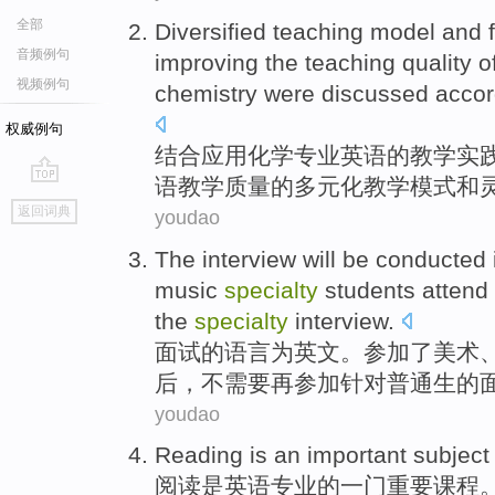
全部
Diversified
teaching
model
and
音频例句
improving
the teaching
quality
o
视频例句
chemistry
were discussed
accor
权威例句
结合
应用
化学
专业
英语
的
教学
实
语教学
质量
的
多元化
教学
模式
和
go
返回词典
youdao
top
The
interview
will be conducted
music
specialty
students
attend
the
specialty
interview.
面试
的语言
为
英文
。
参加
了
美术
后
，
不
需要
再参加针对
普通
生的
youdao
Reading
is
an
important
subject
阅读
是
英语
专业
的
一
门
重要
课程