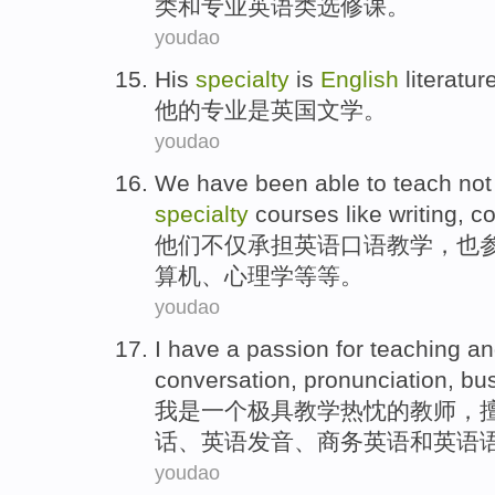
类
和
专业
英语
类选修课。
youdao
His
specialty
is
English
literatur
他
的
专业
是
英国
文学
。
youdao
We have been able to
teach
not
specialty
courses
like
writing
,
c
他们
不仅
承担
英语
口语
教学
，
也
算机
、
心理学等等
。
youdao
I
have
a
passion
for
teaching
an
conversation
,
pronunciation
,
bu
我
是
一个
极具
教学
热忱
的教师，
话
、
英语
发音
、
商务
英语
和
英语
youdao