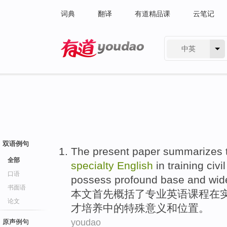
词典
翻译
有道精品课
云笔记
中英
有道 - 网易旗下搜索
双语例句
The present paper
summarizes
全部
specialty
English
in
training
civil
口语
possess profound
base
and
wid
书面语
本文
首先
概括了
专业
英语
课程
在
论文
才
培养
中的特殊
意义
和位置。
youdao
原声例句