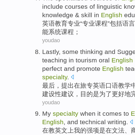
include
courses of
linguistic
kno
knowledge &
skill
in
English
edu
英语
教育
专业
“
专业
课程
”
包括
语言
能
系统课程；
youdao
Lastly
,
some
thinking
and
Sugge
teaching
in
tourism
oral
English
perfect
and
promote
English
tea
specialty
.
最后
，
提出
在
旅专
英语
口语
教学
建设性
建议，目的
是
为了
更好地
youdao
My
specialty
when it
comes to
E
English
,
and
technical writing
.
在教
英文
上
我
的
强项
是
在
文法
、