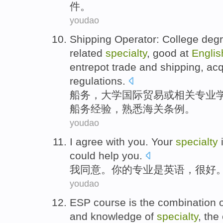
件。
youdao
Shipping Operator:
College
deg
related
specialty
, good at
Englis
entrepot
trade
and
shipping
,
acq
regulations
.
船务
，
大学
国际
贸易
或
相关
专业
船务
经验
，
熟悉
海关
条例
。
youdao
I
agree with you
.
Your
specialty
could
help
you
.
我
同意
。
你
的
专业
是
英语
，
很
好
youdao
ESP
course
is
the combination
and
knowledge of
specialty
,
the