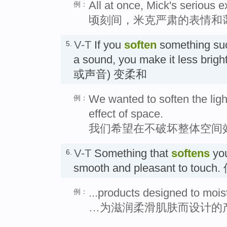
All at once, Mick's serious e
例：
顷刻间，米克严肃的表情和
V-T
If you
soften
something such
5.
a sound, you make it less br
或声音) 变柔和
We wanted to soften the ligh
例：
effect of space.
我们希望在不破坏整体空间
V-T
Something that
softens
you
6.
smooth and pleasant to to
...products designed to mois
例：
…为滋润柔滑肌肤而设计的