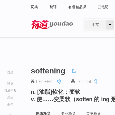
词典
翻译
有道精品课
云笔记
中英
有道 - 网易旗下搜索
softening
目录
英
[ˈsɒf(ə)nɪŋ]
美
[ˈsɔːfnɪŋ]
释义
n. [油脂]软化；变软
权威词典
用法
v. 使……变柔软（soften 的 ing
例句
网络释义
专业释义
英英释义