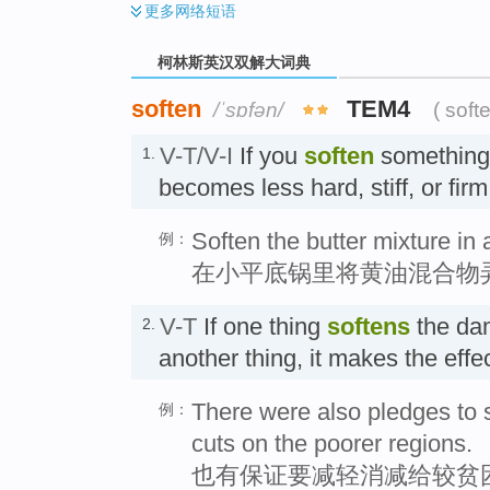
更多
网络短语
柯林斯英汉双解大词典
soften
TEM4
/ˈsɒfən/
( soft
V-T/V-I
If you
soften
something o
1.
becomes less hard, stiff, or 
Soften the butter mixture in
例：
在小平底锅里将黄油混合物
V-T
If one thing
softens
the dam
2.
another thing, it makes the ef
There were also pledges to s
例：
cuts on the poorer regions.
也有保证要减轻消减给较贫