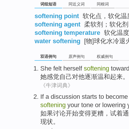
词组短语
同近义词
同根词
softening point
软化点，软化温
softening agent
柔软剂；软化剂
softening temperature
软化温度
water softening
[物]球化水冷退
双语例句
原声例句
权威例句
She
felt
herself
softening
towar
她
感觉
自己
对
他
逐渐温和起来
。
《牛津词典》
If
a
discussion
starts to
become
softening
your tone
or
lowering
如果
讨论
开始
变得
更糟
，
试着
通
现状。