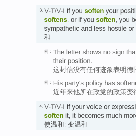
V-T/V-I
If you
soften
your positi
3.
softens
, or if you
soften
, you 
sympathetic and less hostile 
和
The letter shows no sign th
例：
their position.
这封信没有任何迹象表明德
His party's policy has soften
例：
近年来他所在政党的政策变
V-T/V-I
If your voice or expres
4.
soften
it, it becomes much more
使温和; 变温和