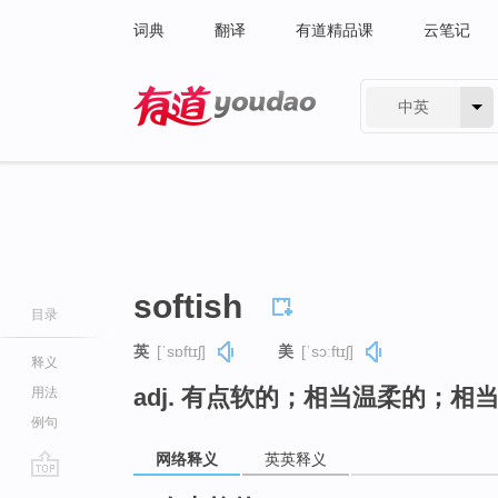
词典
翻译
有道精品课
云笔记
中英
有道 - 网易旗下搜索
softish
目录
英
[ˈsɒftɪʃ]
美
[ˈsɔːftɪʃ]
释义
adj. 有点软的；相当温柔的；相
用法
例句
网络释义
英英释义
go