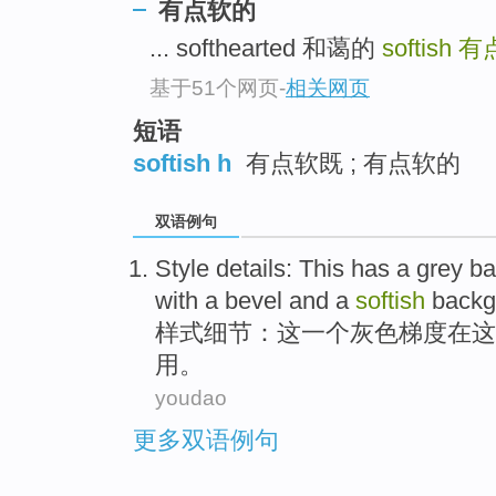
有点软的
top
... softhearted 和蔼的
softish
有
基于51个网页
-
相关网页
短语
softish h
有点软既 ; 有点软的
双语例句
Style
details
:
This
has
a
grey
ba
with
a
bevel
and
a
softish
backg
样式
细节
：
这
一个
灰色
梯度在
这
用。
youdao
更多双语例句