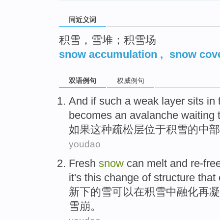
同近义词
积雪，雪堆；积雪场
snow accumulation
,
snow cov
双语例句
权威例句
And if
such a
weak
layer
sits in
becomes an avalanche waiting
t
如果
这种
疏松
层
位于
积雪
的
中部
youdao
Fresh
snow
can
melt
and re-fre
it
's
this
change
of
structure
that
新
下
的
雪
可以
在
积雪
中融化
再
凝
雪崩。