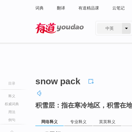
词典
翻译
有道精品课
云笔记
中英
有道 - 网易旗下搜索
snow pack
目录
释义
积雪层：指在寒冷地区，积雪在
权威词典
用法
例句
网络释义
专业释义
英英释义