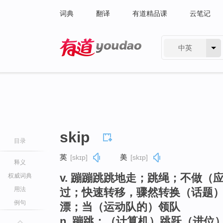
词典
翻译
有道精品课
云笔记
中英
有道 - 网易旗下搜索
skip
目录
英
[skɪp]
美
[skɪp]
释义
v. 蹦蹦跳跳地走；跳绳；不做
权威词典
用法
过；快速转移，骤然转换（话题
例句
漂；当（运动队的）领队
n. 蹦跳；（计算机）跳跃（进位