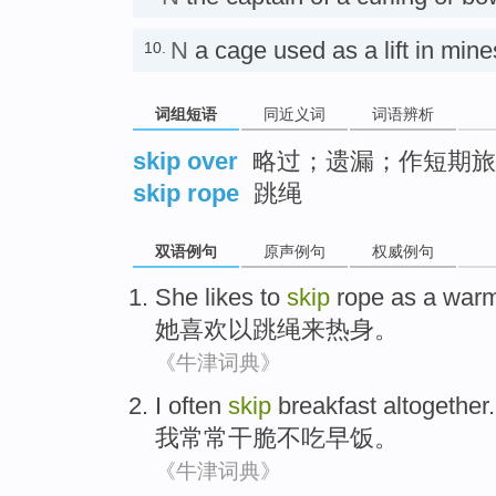
N
a cage used as a lift in 
10.
词组短语
同近义词
词语辨析
skip over
略过；遗漏；作短期旅
skip rope
跳绳
双语例句
原声例句
权威例句
She
likes
to
skip
rope
as a
warm
她
喜欢
以
跳绳
来热身
。
《牛津词典》
I
often
skip
breakfast altogether
.
我
常常
干脆不
吃
早饭
。
《牛津词典》