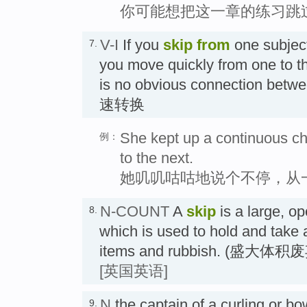
你可能想把这一章的练习跳
V-I
If you
skip
from
one subject
7.
you move quickly from one to th
is no obvious connection be
速转换
She kept up a continuous cha
例：
to the next.
她叽叽咕咕地说个不停，从
N-COUNT
A
skip
is a large, o
8.
which is used to hold and take
items and rubbish. (盛大
[英国英语]
N
the captain of a curling o
9.