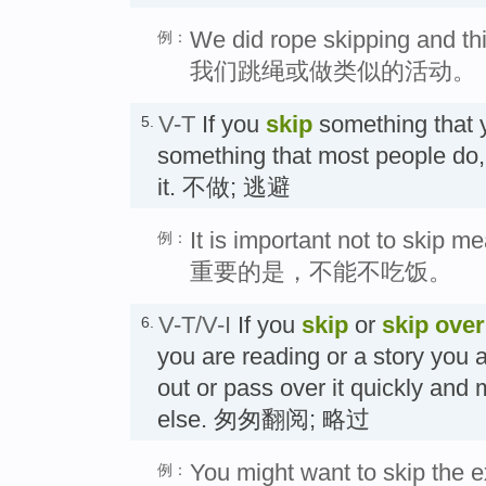
We did rope skipping and thi
例：
我们跳绳或做类似的活动。
V-T
If you
skip
something that y
5.
something that most people do,
it. 不做; 逃避
It is important not to skip me
例：
重要的是，不能不吃饭。
V-T/V-I
If you
skip
or
skip over
6.
you are reading or a story you ar
out or pass over it quickly and
else. 匆匆翻阅; 略过
You might want to skip the ex
例：