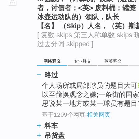
者，讨债者；<英> 废料桶；罐
go
冰壶运动队的）领队，队长
top
【名】 （Skip）人名，（英）斯
[ 复数 skips 第三人称单数 skips 现
过去分词 skipped ]
网络释义
专业释义
英英释义
略过
个人场所或局部球员的题目大可
以至偷换观念之嫌;一条街的国
思说某一地方或某一球员有题目
基于1209个网页
-
相关网页
料车
吊货盘