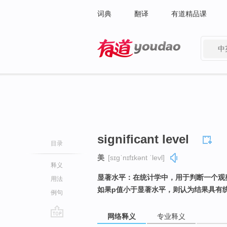
词典
翻译
有道精品课
中
有道 - 网易旗下搜索
significant level
目录
美
[sɪɡˈnɪfɪkənt ˈlevl]
释义
显著水平：在统计学中，用于判断一个观
用法
如果p值小于显著水平，则认为结果具有
例句
网络释义
专业释义
go