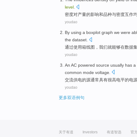
level
.
密度
对
产量
的
影响
和
品种
与
密度互
作
youdao
By
using
a boxplot
graph
we
were
ab
the
dataset
.
通过
使用
箱
线图，
我们
就
能够
在
数据
youdao
An AC
powered
source
usually
has
a
common
mode
voltage
.
交流
供电
的
源
通常
具有
很高
电平的
电
youdao
更多双语例句
关于有道
Investors
有道智选
官