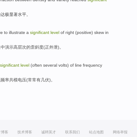
均达
极显著
水平。
le to
illustrate
a
significant
level
of
right (
positive
)
skew
in
集中
演示
高层次
的
歪斜
度(
正
外泄)。
significant
level
(
often
several
volts
)
of
line frequency
源
频率
共
模电压(
常常
有几
伏
)。
方博客
技术博客
诚聘英才
联系我们
站点地图
网络举报