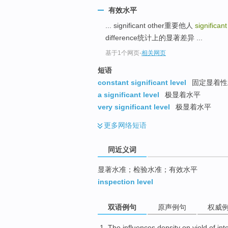
top
有效水平
... significant other重要他人
significant
difference统计上的显著差异 ...
基于1个网页
-
相关网页
短语
constant significant level
固定显着性
a significant level
极显着水平
very significant level
极显着水平
更多
网络短语
同近义词
显著水准；检验水准；有效水平
inspection level
双语例句
原声例句
权威
The
influences
density
on
yield
of int