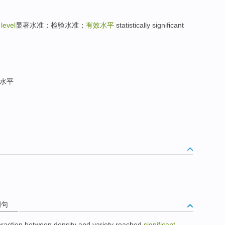
 level
显著水准；检验水准；
有效水平
statistically significant
水平
例句
eraction
between
density
and
variety
reached
significant