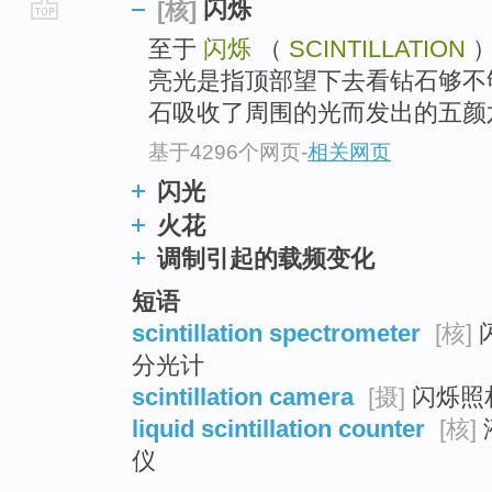
闪烁
[核]
go
至于
闪烁
（
SCINTILLATION
）
top
亮光是指顶部望下去看钻石够不
石吸收了周围的光而发出的五颜六
基于4296个网页
-
相关网页
闪光
火花
调制引起的载频变化
短语
scintillation spectrometer
[核]
闪
分光计
scintillation camera
[摄]
闪烁照相
liquid scintillation counter
[核]
仪