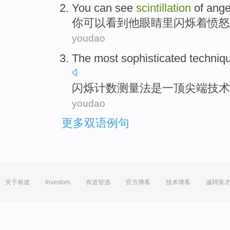
You
can
see
scintillation
of
ange
你
可以
看到
他
眼睛里
闪烁
着
愤怒
youdao
The
most sophisticated
techniq
闪烁
计数测量法
是
一顶
尖端
技术
youdao
更多双语例句
关于有道
Investors
有道智选
官方博客
技术博客
诚聘英