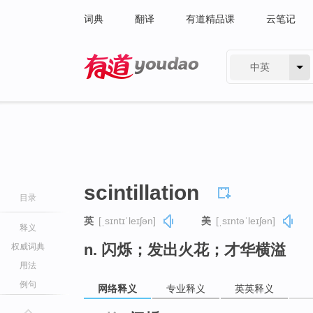
词典
翻译
有道精品课
云笔记
中英
有道 - 网易旗下搜索
scintillation
目录
英
[ˌsɪntɪˈleɪʃən]
美
[ˌsɪntəˈleɪʃən]
释义
n. 闪烁；发出火花；才华横溢
权威词典
用法
例句
网络释义
专业释义
英英释义