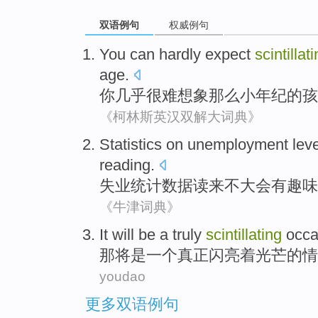
双语例句
权威例句
You
can
hardly
expect
scintillat
age
.
你
几乎很难
想象
那么
小年纪的
孩
《柯林斯英汉双解大词典》
Statistics
on
unemployment leve
reading
.
失业
统计数据
读
来不大会
有
趣味
《牛津词典》
It
will
be
a
truly
scintillating
occa
那
将
是
一个
真正
闪亮着光芒的
情
youdao
更多双语例句