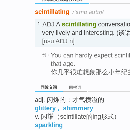
scintillating
/ˈsɪntɪˌleɪtɪŋ/
ADJ
A
scintillating
conversatio
1.
very lively and interesti
[usu ADJ n]
You can hardly expect scinti
例：
that age.
你几乎很难想象那么小年纪
同近义词
同根词
adj. 闪烁的；才气横溢的
glittery
,
shimmery
v. 闪耀（scintillate的ing形式）
sparkling