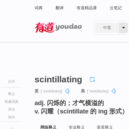
词典
翻译
有道精品课
云笔记
中英
有道 - 网易旗下搜索
scintillating
目录
英
[ˈsɪntɪleɪtɪŋ]
美
[ˈsɪntɪleɪtɪŋ]
释义
adj. 闪烁的；才气横溢的
权威词典
用法
v. 闪耀（scintillate 的 ing 形式）
例句
网络释义
专业释义
英英释义