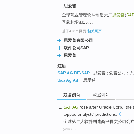
思爱普
全球商业管理软件制造大厂
思爱普
(
SAP
季获利增加15%。
基于418个网页
-
相关网页
思爱普有限公司
软件公司SAP
恩爱普
短语
SAP AG DE-SAP
思爱普 ; 爱普公司 ; 
Sap Ag Adr
思爱普
双语例句
权威例句
SAP
AG
rose
after
Oracle Corp
.,
the 
topped
analysts'
predictions
.
全球
第二大
软件
制造商
甲骨文
公司
公
youdao