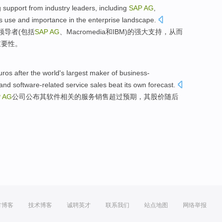
g
support
from
industry
leaders
,
including
SAP
AG
,
ts
use
and
importance
in
the enterprise
landscape.
领导者
(
包括
SAP
AG
、
Macromedia
和
IBM
)
的强大
支持
，从而
重要性
。
uros
after the
world
's
largest
maker
of
business-
and software-related service
sales
beat
its
own
forecast
.
P
AG
公司
公布
其
软件相关的
服务
销售
超过预期，其股价随后
方博客
技术博客
诚聘英才
联系我们
站点地图
网络举报