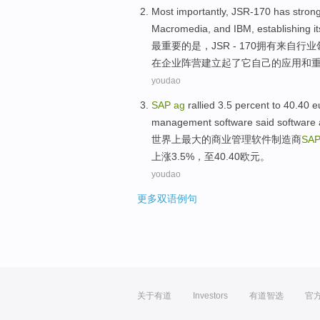
Most
importantly
,
JSR
-
170
has
stron
Macromedia
,
and
IBM
,
establishing
i
最
重要的是
，
JSR
-
170
拥有
来自
行业
在
企业
阵营
建立起了
它自己
的
应用
和
youdao
SAP
ag
rallied
3.5 percent to 40.40
e
management
software
said
software
世界
上
最大
的
商业管理
软件
制造商
SA
上涨
3.5%，至40.40
欧元
。
youdao
更多双语例句
关于有道
Investors
有道智选
官