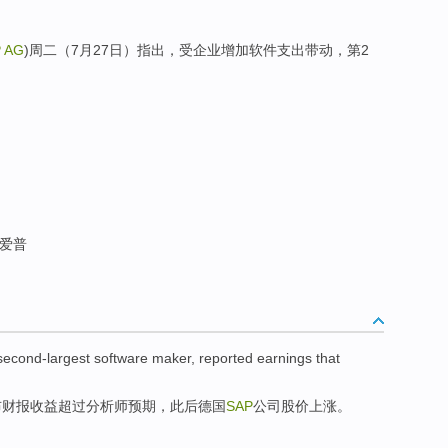
 AG
)周二（7月27日）指出，受企业增加软件支出带动，第2
恩爱普
second-largest
software
maker
,
reported earnings that
布
财报收益超过分析师预期，
此后
德国
SAP
公司股价
上涨
。