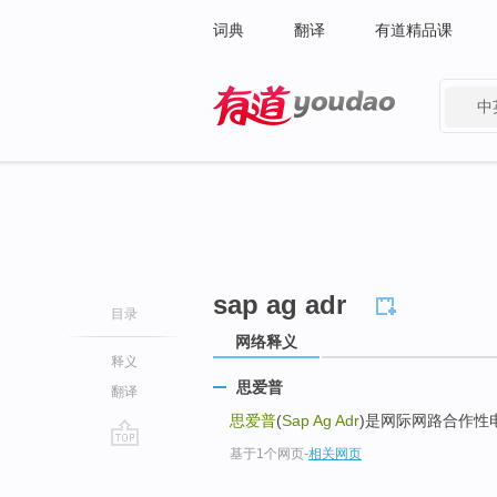
词典
翻译
有道精品课
中
有道 - 网易旗下搜索
sap ag adr
目录
网络释义
释义
思爱普
翻译
思爱普
(
Sap Ag Adr
)是网际网路合作性
基于1个网页
-
相关网页
go
top