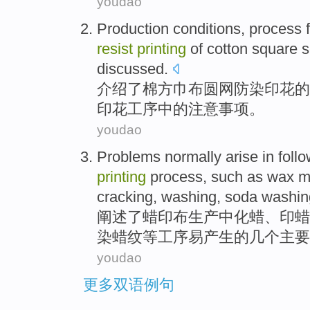
youdao
Production
conditions
,
process
resist
printing
of
cotton
square s
discussed
.
介绍
了
棉
方巾
布圆
网
防染
印花
的
印花工序
中的
注意
事项。
youdao
Problems
normally arise in foll
printing
process, such as wax m
cracking,
washing
, soda
washin
阐述了
蜡
印
布生产中化蜡、印蜡
染蜡纹
等
工序
易产生
的
几个主要
youdao
更多双语例句