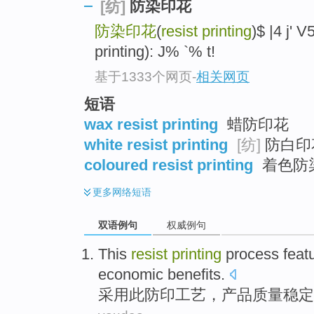
防染印花
[纺]
防染印花
(
resist printing
)$ |4 j'
printing): J% `% t!
基于1333个网页
-
相关网页
短语
wax resist printing
蜡防印花
white resist printing
[纺]
防白印
coloured resist printing
着色防
更多
网络短语
双语例句
权威例句
This
resist
printing
process
feat
economic
benefits
.
采用
此
防
印
工艺
，
产品质量
稳定