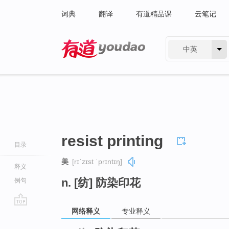
词典
翻译
有道精品课
云笔记
中英
有道 - 网易旗下搜索
resist printing
目录
美
[rɪˈzɪst ˈprɪntɪŋ]
释义
n. [纺] 防染印花
例句
网络释义
专业释义
go
top