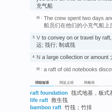
充气船
The crew spent two days and n
例：
船员们在他们的小充气船上
V
to convey on or travel by raft
3.
运; 筏行; 制成筏
N
a large collection or amoun
4.
a raft of old notebooks disc
例：
词组短语
同近义词
同根词
raft foundation
筏式地基，板式
life raft
救生筏
bamboo raft
竹筏；竹排