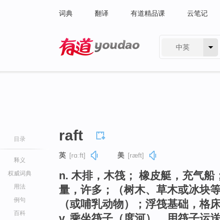
词典
翻译
有道精品课
云笔记
中英
有道 - 网易旗下搜索
raft
目录
英
[rɑːft]
美
[ræft]
释义
n. 木排，木筏； 橡皮艇，充气
权威词典
用法
量，许多；（树木、草木或冰块
例句
（或哺乳动物）；浮筏基础，格
百科
v. 乘坐筏子（度河），用筏子