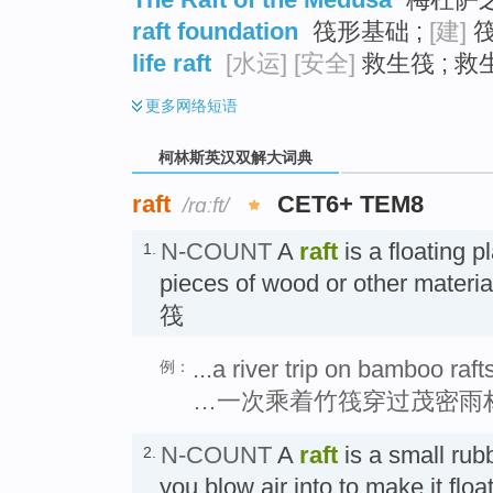
raft foundation
筏形基础 ;
[建]
筏
life raft
[水运]
[安全]
救生筏 ; 救
更多
网络短语
柯林斯英汉双解大词典
raft
CET6+ TEM8
/rɑːft/
N-COUNT
A
raft
is a floating 
1.
pieces of wood or other materia
筏
...a river trip on bamboo raf
例：
…一次乘着竹筏穿过茂密雨
N-COUNT
A
raft
is a small rubb
2.
you blow air into to make i