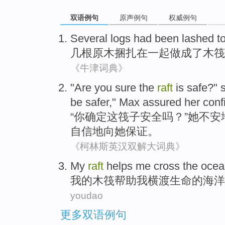
双语例句
原声例句
权威例句
Several
logs
had been lashed
t
几
根原木
捆扎
在
一起
做成
了
木筏
《牛津词典》
"Are
you
sure
the
raft
is
safe
?"
be
safer
,"
Max
assured
her
conf
“
你
确定
这
筏子
安全
吗？”
她
不安
自信地
向
她
保证。
《柯林斯英汉双解大词典》
My
raft
helps
me
cross
the
ocea
我
的
木筏
帮助
我
横渡
生命
的
海洋
youdao
更多双语例句