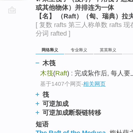
或其他物体）并排连为一体
【名】 （Raft）（匈、瑞典）
go
[ 复数 rafts 第三人称单数 rafts 现
top
分词 rafted ]
网络释义
专业释义
英英释义
木筏
木筏
(
Raft
) : 完成紥作后, 每人要
基于1407个网页
-
相关网页
筏
可逆加成
可逆加成断裂链转移
短语
The Raft of the Medusa
梅杜萨之