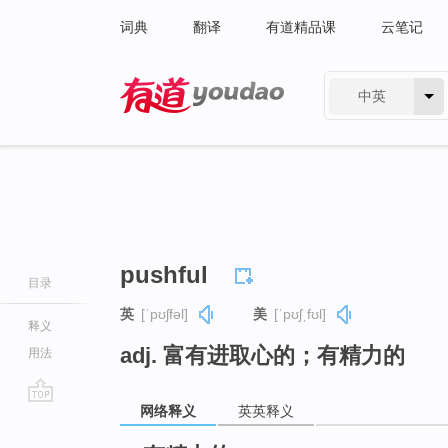
词典
翻译
有道精品课
云笔记
中英
有道 - 网易旗下搜索
pushful
目录
英
[ˈpʊʃfəl]
美
[ˈpʊʃˌfʊl]
释义
adj. 富有进取心的；有精力的
用法
网络释义
英英释义
go
top