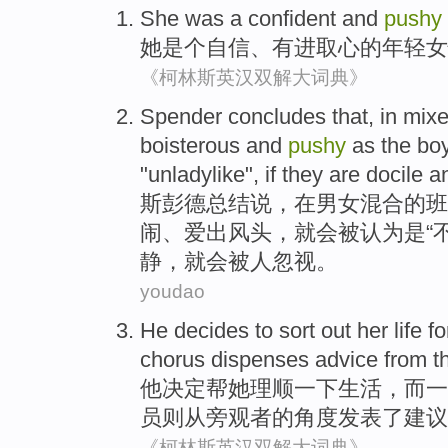
She
was a
confident
and
pushy
她
是个
自信
、
有进取心
的
年轻
女
《柯林斯英汉双解大词典》
Spender
concludes
that,
in
mix
boisterous
and
pushy
as
the bo
"
unladylike
",
if
they
are docile
a
斯彭德
总结
说，
在
男女混合
的
班
闹
、
爱出风头
，
就
会
被认为是
“
静
，就会被人忽视。
youdao
He
decides to
sort out her
life
fo
chorus dispenses
advice
from
t
他
决定
帮
她
理顺一下
生活
，
而
一
员则
从
旁观者
的
角度发表了
建议
《柯林斯英汉双解大词典》