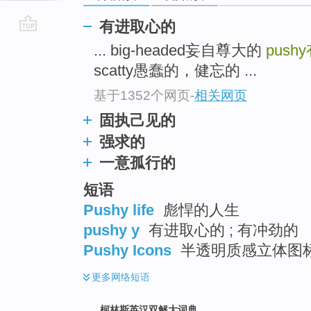
有进取心的
go
... big-headed妄自尊大的
pushy
top
scatty愚蠢的，健忘的 ...
基于1352个网页
-
相关网页
固执己见的
强求的
一意孤行的
短语
Pushy life
彪悍的人生
pushy y
有进取心的 ; 有冲劲的
Pushy Icons
半透明质感立体图
更多
网络短语
柯林斯英汉双解大词典