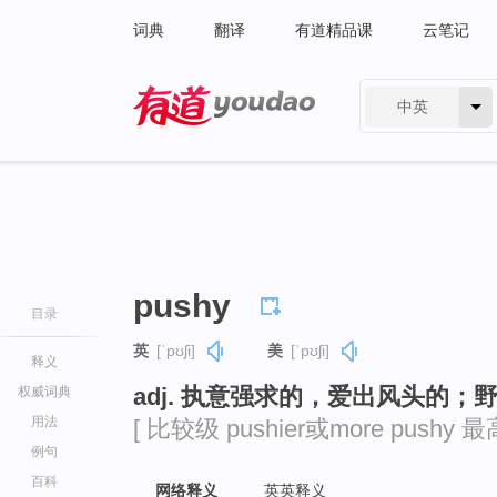
词典
翻译
有道精品课
云笔记
中英
有道 - 网易旗下搜索
pushy
目录
英
[ˈpʊʃi]
美
[ˈpʊʃi]
释义
adj. 执意强求的，爱出风头的
权威词典
用法
[ 比较级 pushier或more pushy 最高
例句
百科
网络释义
英英释义