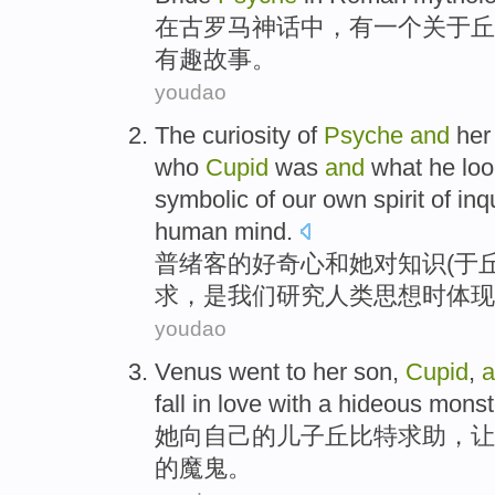
在
古罗马
神话中，
有
一
个
关于
丘
有趣
故事
。
youdao
The
curiosity
of
Psyche
and
her
who
Cupid
was
and
what he loo
symbolic
of
our
own
spirit
of
inq
human
mind
.
普绪
客
的
好奇心
和
她
对
知识
(
于
求
，是
我们
研究
人类
思想
时
体现
youdao
Venus went
to
her
son
,
Cupid
,
a
fall in love with
a
hideous
monst
她
向
自己的
儿子
丘比特求助
，
让
的魔鬼。