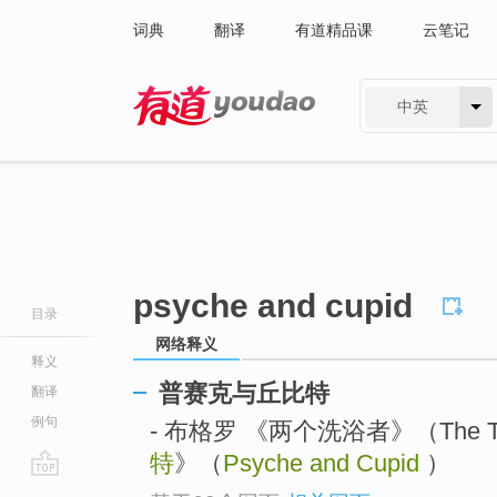
词典
翻译
有道精品课
云笔记
中英
有道 - 网易旗下搜索
psyche and cupid
目录
网络释义
释义
普赛克与丘比特
翻译
例句
- 布格罗 《两个洗浴者》（The Two
特
》（
Psyche and Cupid
）
go