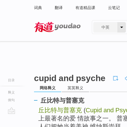
词典
翻译
有道精品课
云笔记
中英
有道 - 网易旗下搜索
cupid and psyche
目录
网络释义
英英释义
释义
丘比特与普塞克
例句
丘比特与普塞克
(
Cupid and Psy
上最著名的爱 情故事之一。 普
go
top
人们把她当着美神 维纳斯崇拜