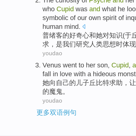
The
curiosity
of
Psyche
and
her
who
Cupid
was
and
what he loo
symbolic
of
our
own
spirit
of
inq
human
mind
.
普绪
客
的
好奇心
和
她
对
知识
(
于
求
，是
我们
研究
人类
思想
时
体现
youdao
Venus went
to
her
son
,
Cupid
,
a
fall in love with
a
hideous
monst
她
向
自己的
儿子
丘比特求助
，
让
的魔鬼。
youdao
更多双语例句