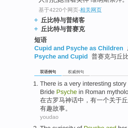
基于4220个网页
-
相关网页
丘比特与普绪客
丘比特与普赛克
短语
Cupid and Psyche as Children
Psyche and Cupid
普赛克与丘比特
双语例句
权威例句
There is
a
very
interesting
story
Bride
Psyche
in
Roman
mythol
在
古罗马
神话中，
有
一
个
关于
丘
有趣
故事
。
youdao