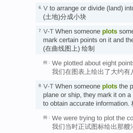
V
to arrange or divide (land) 
6.
(土地)分成小块
V-T
When someone
plots
somet
7.
mark certain points on it and th
(在曲线图上) 绘制
We plotted about eight point
例：
我们在图表上绘出了大约有
V-T
When someone
plots
the p
8.
plane or ship, they mark it on 
to obtain accurate information
We were trying to plot the c
例：
我们当时正试图标绘出那艘