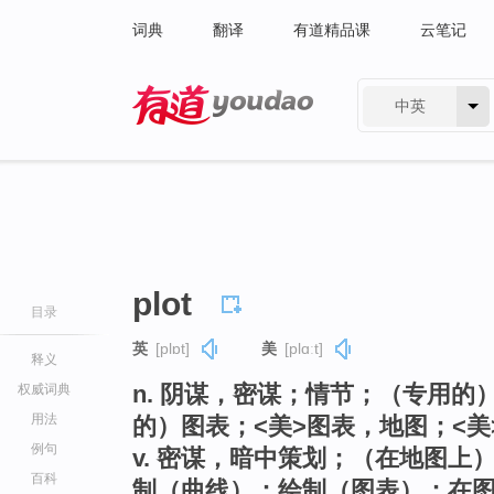
词典
翻译
有道精品课
云笔记
中英
有道 - 网易旗下搜索
plot
目录
英
[plɒt]
美
[plɑːt]
释义
n. 阴谋，密谋；情节；（专用
权威词典
用法
的）图表；<美>图表，地图；<美
例句
v. 密谋，暗中策划；（在地图
百科
制（曲线）；绘制（图表）；在