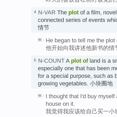
N-VAR
The
plot
of a film, novel
4.
connected series of events whi
情节
He began to tell me the plot
例：
他开始向我讲述他新书的情
N-COUNT
A
plot
of
land is a s
5.
especially one that has been 
for a special purpose, such as 
growing vegetables. 小块圈地
I thought that I'd buy myself 
例：
house on it.
我觉得我应该给自己买一小