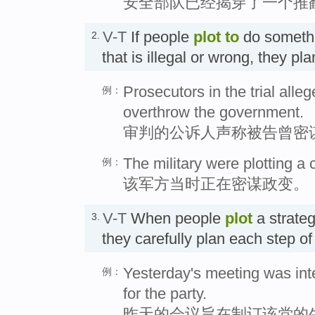
安全部队已经揭穿了一个推
V-T
If people
plot
to
do someth
2.
that is illegal or wrong, they pl
Prosecutors in the trial alle
例：
overthrow the government.
审判的公诉人声称被告曾密
The military were plotting a 
例：
该军方当时正在密谋政变。
V-T
When people
plot
a strateg
3.
they carefully plan each step o
Yesterday's meeting was inte
例：
for the party.
昨天的会议旨在制订该党的