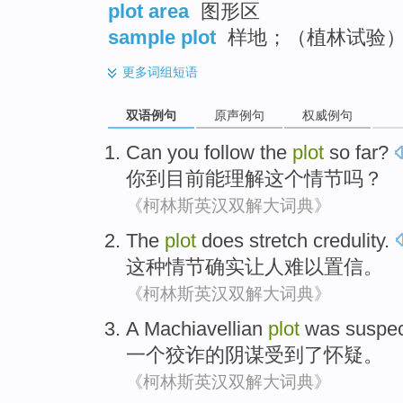
plot area
图形区
sample plot
样地；（植林试验）
更多
词组短语
双语例句
原声例句
权威例句
Can
you
follow
the
plot
so far
?
你
到
目前
能
理解
这个
情节
吗？
《柯林斯英汉双解大词典》
The
plot
does
stretch credulity
.
这种
情节
确实
让人难以
置信
。
《柯林斯英汉双解大词典》
A
Machiavellian
plot
was
suspe
一个
狡诈
的
阴谋
受到了
怀疑
。
《柯林斯英汉双解大词典》