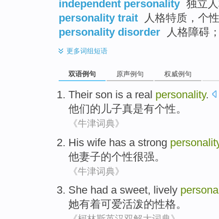
independent personality
独立人
personality trait
人格特质，个性
personality disorder
人格障碍
更多
词组短语
双语例句
原声例句
权威例句
Their
son
is a real
personality
.
他们
的
儿子
真是
有
个性
。
《牛津词典》
His
wife
has
a strong
personalit
他
妻子
的
个性
很强。
《牛津词典》
She
had a
sweet
,
lively
personal
她
有着
可爱
活泼
的
性格
。
《柯林斯英汉双解大词典》