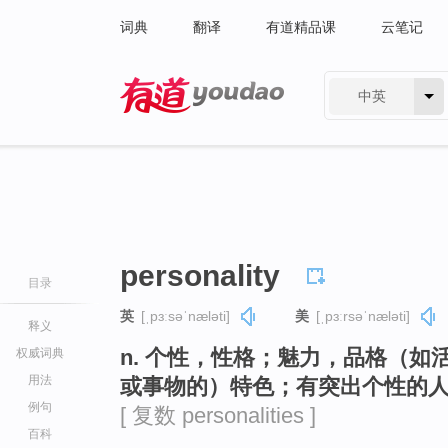
词典
翻译
有道精品课
云笔记
中英
有道 - 网易旗下搜索
personality
目录
英
[ˌpɜːsəˈnæləti]
美
[ˌpɜːrsəˈnæləti]
释义
n. 个性，性格；魅力，品格（
权威词典
用法
或事物的）特色；有突出个性的
例句
[ 复数 personalities ]
百科