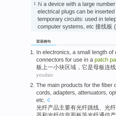
N
a device with a large number 
1.
electrical plugs can be inserted
temporary circuits: used in te
computer systems, etc 接线板 (A
双语例句
In electronics, a small length
of
connectors for use in a
patch
pa
板上
一小
块区域，它
是母板
连线
youdao
The
main
products
for the
fiber
o
cords
,
adapters
,
attenuators
,
opt
etc
.
光纤
产品
主要
有光纤跳
线
、光纤
器
和光纤信息
面板
等
光纤
通信产