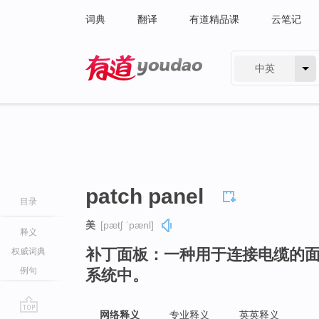
词典
翻译
有道精品课
云笔记
中英
有道 - 网易旗下搜索
patch panel
目录
美
[pætʃ ˈpænl]
释义
补丁面板：一种用于连接电缆的
权威词典
例句
系统中。
网络释义
专业释义
英英释义