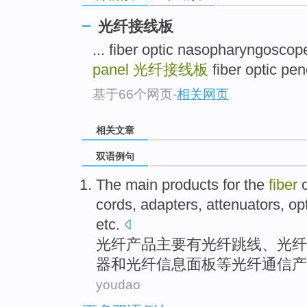
光纤接线板
... fiber optic nasopharyng
panel
光纤接线板
fiber optic p
基于66个网页
-
相关网页
相关文章
双语例句
The
main
products
for the
fiber
cords
,
adapters
,
attenuators
,
opt
etc
.
光纤
产品
主要
有光纤跳
线
、光纤
器
和光纤信息
面板
等
光纤
通信产
youdao