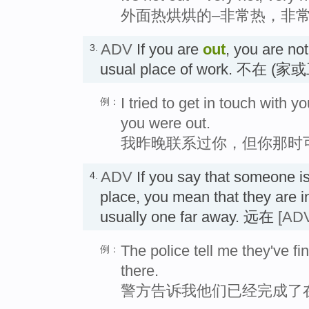
外面热烘烘的–非常热，非
ADV
If you are
out
, you are no
3.
usual place of work. 不在 (
I tried to get in touch with y
例：
you were out.
我昨晚联系过你，但你那时
ADV
If you say that someone i
4.
place, you mean that they are in
usually one far away. 远在
[ADV
The police tell me they've fi
例：
there.
警方告诉我他们已经完成了