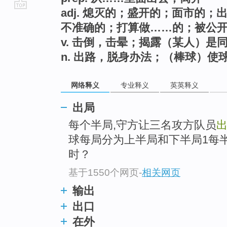
adj. 熄灭的；盛开的；面市的
go
不准确的；打算做……的；被公
top
v. 击倒，击晕；揭露（某人）
n. 出路，脱身办法；（棒球）使
网络释义
专业释义
英英释义
出局
每个半局,守方让三名攻方队员
球每局分为上半局和下半局1每
时？
基于1550个网页
-
相关网页
输出
出口
在外