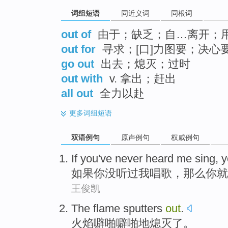
词组短语
同近义词
同根词
out of
由于；缺乏；自…离开；
out for
寻求；[口]力图要；决心
go out
出去；熄灭；过时
out with
v. 拿出；赶出
all out
全力以赴
更多
词组短语
双语例句
原声例句
权威例句
If you've never heard me sing
,
y
如果你没听过我唱歌
，
那么你就
王俊凯
The flame
sputters
out
.
火焰
噼啪噼啪地
熄灭了。