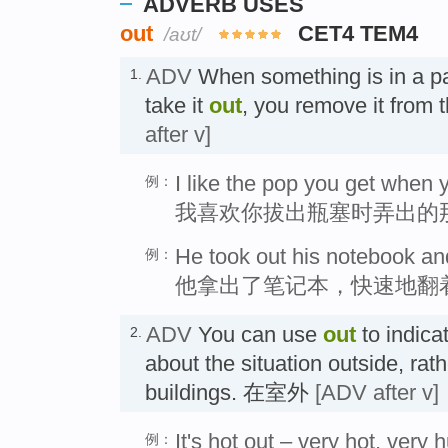
ADVERB USES
out
CET4 TEM4
/aʊt/
ADV
When something is in a pa
1.
take it
out
, you remove it from
after v]
I like the pop you get when y
例：
我喜欢你拔出瓶塞时弄出的那
He took out his notebook an
例：
他拿出了笔记本，快速地翻
ADV
You can use
out
to indicat
2.
about the situation outside, rat
buildings. 在室外
[ADV after v]
It's hot out – very hot, very 
例：