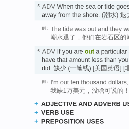
ADV
When the sea or tide goe
5.
away from the shore. (潮水) 
The tide was out and they w
例：
潮水退了，他们在岩石区的
ADV
If you are
out
a particular
6.
have that amount less than you
did. 缺少 (一笔钱)
[美国英语]
[
I'm out ten thousand dollars,
例：
我缺1万美元，没啥可说的
ADJECTIVE AND ADVERB U
VERB USE
PREPOSITION USES