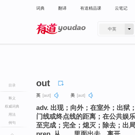
词典
翻译
有道精品课
云笔记
中英
有道 - 网易旗下搜索
out
目录
英
[aʊt]
美
[aʊt]
释义
adv. 出现；向外；在室外；出
权威词典
用法
门线或终点线的距离；在公共娱
例句
至完成；完全；熄灭；除去；出
prep. 从……里面出去，离开