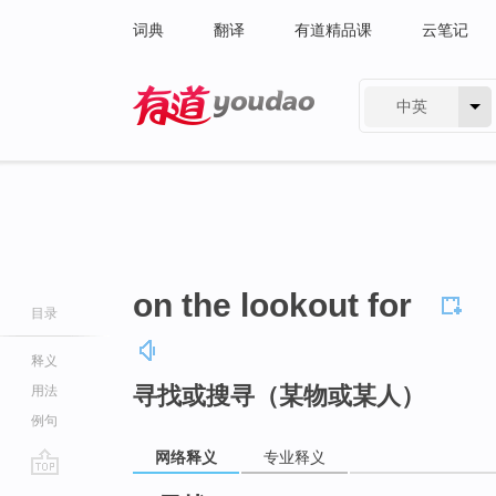
词典
翻译
有道精品课
云笔记
中英
有道 - 网易旗下搜索
on the lookout for
目录
释义
寻找或搜寻（某物或某人）
用法
例句
网络释义
专业释义
go