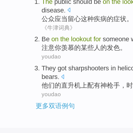
The
public
should be
on
the
loo
disease
.
公众
应当
留心
这种
疾病
的
症状
。
《牛津词典》
Be
on
the
lookout
for
someone
注意
你
羡慕的
某些
人的发
色
。
youdao
They
got sharpshooters
in
helic
bears
.
他们
的
直升机
上
配有
神枪手，时
youdao
更多双语例句