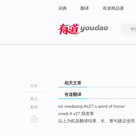
词典
翻译
有道精品课
中
有道 - 网易旗下搜索
相关文章
目录
有道翻译
释义
on one&amp;#x27;s word of honor
翻译
one& # x27;我发誓
以上为机器翻译结果，长、整句建议使用
go
top