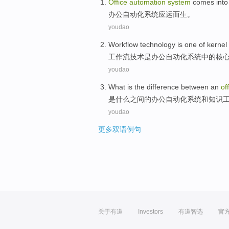
Office
automation
system
comes into
办公
自动化
系统
应运而生
。
youdao
Workflow
technology
is
one of
kernel
工作流
技术
是
办公
自动化
系统
中的
核
youdao
What
is
the
difference
between
an
of
是
什么
之间
的
办公
自动化
系统
和
知识
youdao
更多双语例句
关于有道
Investors
有道智选
官