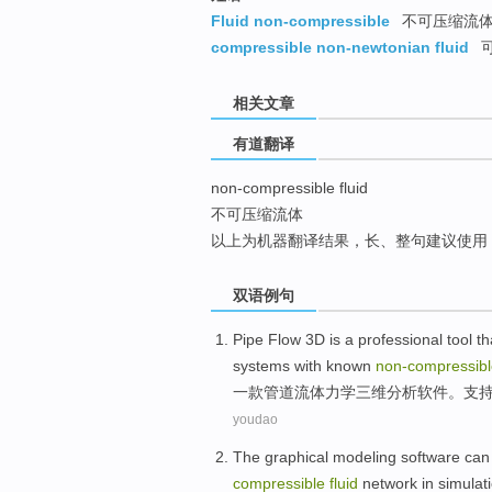
top
Fluid non-compressible
不可压缩流
compressible non-newtonian fluid
相关文章
有道翻译
non-compressible fluid
不可压缩流体
以上为机器翻译结果，长、整句建议使用
双语例句
Pipe
Flow
3
D
is a professional tool t
systems with known
non-compressib
一款
管道
流体
力学
三
维
分析软件。支
youdao
The
graphical
modeling
software
can
compressible
fluid
network
in
simulat