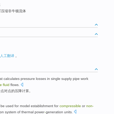
体
可压缩非牛顿流体
人工翻译
。
hat
calculates
pressure
losses
in
single
supply pipe work
le
fluid
flows.
持点对点的
压
降
计算
。
 be
used
for
model
establishment for
compressible
or
non-
ion
system
of
thermal
power
-
generation
units
.