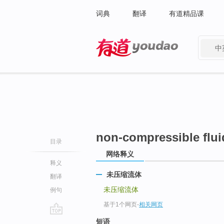
词典
翻译
有道精品课
中
有道 - 网易旗下搜索
non-compressible flui
目录
网络释义
释义
未压缩流体
翻译
未压缩流体
例句
基于1个网页
-
相关网页
go
短语