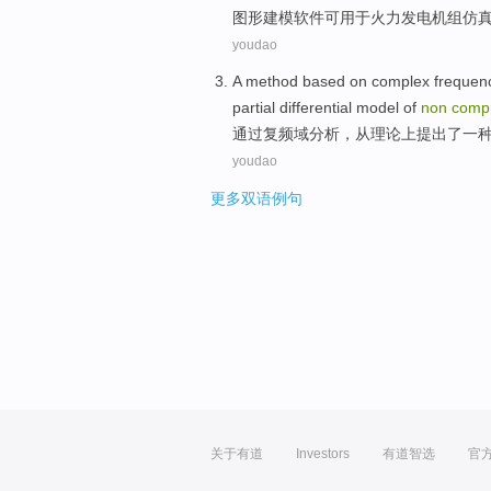
图形
建模
软件
可
用于
火力
发电
机组
仿
youdao
A
method
based on
complex
frequen
partial differential
model
of
non
compr
通过
复
频
域
分析
，从理论上
提出
了
一
youdao
更多双语例句
关于有道
Investors
有道智选
官