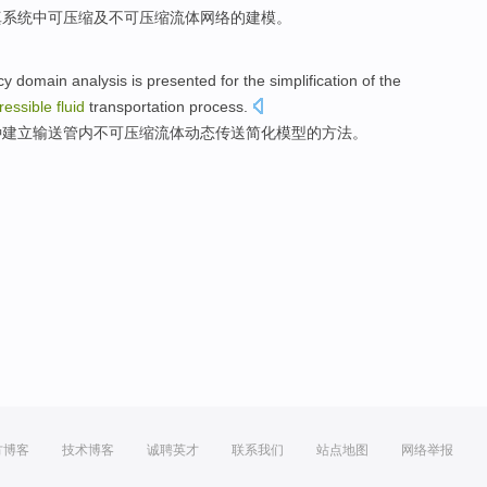
真
系统
中
可
压缩
及
不可压缩
流体
网络
的
建模
。
cy
domain
analysis
is
presented
for the
simplification
of the
essible
fluid
transportation
process.
种
建立输送管内不可
压缩
流体
动态传送
简化
模型
的
方法
。
方博客
技术博客
诚聘英才
联系我们
站点地图
网络举报