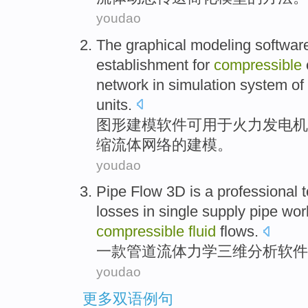
youdao
The
graphical
modeling
softwar
establishment for
compressible
network
in
simulation
system
of
units
.
图形
建模
软件
可
用于
火力
发电
机
缩
流体
网络
的
建模
。
youdao
Pipe
Flow
3
D
is a professional t
losses
in
single
supply pipe wo
compressible
fluid
flows.
一款
管道
流体
力学
三
维
分析软件
youdao
更多双语例句