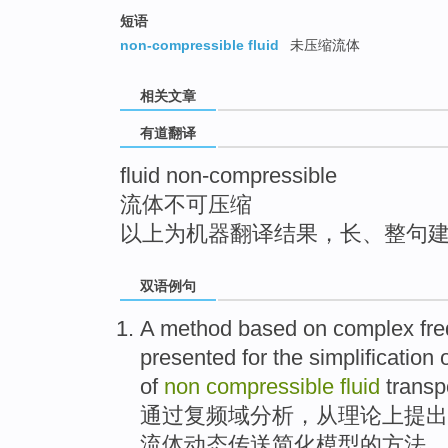
top
短语
non-compressible fluid
未压缩流体
相关文章
有道翻译
fluid non-compressible
流体不可压缩
以上为机器翻译结果，长、整句
双语例句
A
method
based on
complex
fr
presented
for the
simplification
o
of
non
compressible
fluid
transp
通过
复
频
域
分析
，从理论上
提出
流体
动态传送
简化
模型
的
方法
。