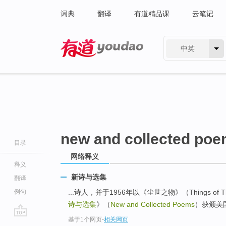
词典
翻译
有道精品课
云笔记
中英
有道 - 网易旗下搜索
new and collected po
目录
网络释义
释义
新诗与选集
翻译
例句
...诗人，并于1956年以《尘世之物》（Things of 
诗与选集
》（
New and Collected Poems
）获颁美
基于1个网页
-
相关网页
go