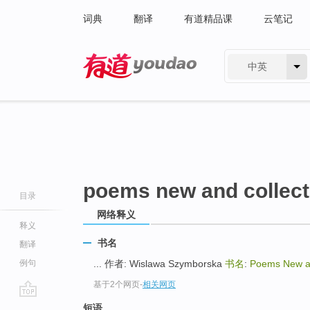
词典
翻译
有道精品课
云笔记
中英
有道 - 网易旗下搜索
poems new and collec
目录
网络释义
释义
书名
翻译
例句
... 作者: Wislawa Szymborska
书名
:
Poems New a
基于2个网页
-
相关网页
go
短语