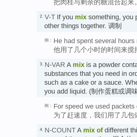
把肉桂与剩余的糖混合起来
V-T
If you
mix
something, you p
2.
other things together. 调制
He had spent several hours
例：
他用了几个小时的时间来搅
N-VAR
A
mix
is a powder contai
3.
substances that you need in or
such as a cake or a sauce. Whe
you add liquid. (制作蛋
For speed we used packets 
例：
为了赶速度，我们用了几包
N-COUNT
A
mix
of
different th
4.