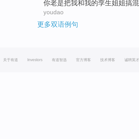
你
老是
把
我
和
我
的
孪生
姐姐
搞混
youdao
更多双语例句
关于有道
Investors
有道智选
官方博客
技术博客
诚聘英