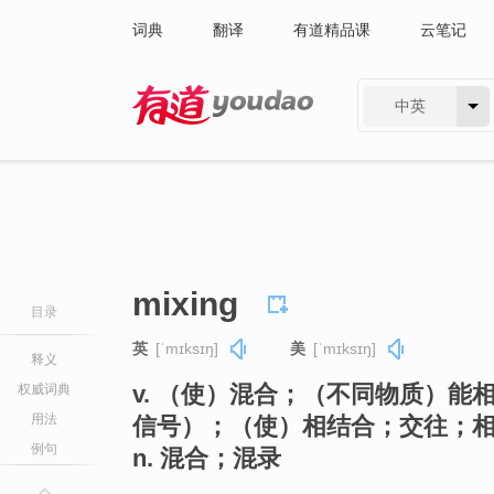
词典
翻译
有道精品课
云笔记
中英
有道 - 网易旗下搜索
mixing
目录
英
[ˈmɪksɪŋ]
美
[ˈmɪksɪŋ]
释义
v. （使）混合；（不同物质）
权威词典
用法
信号）；（使）相结合；交往；相容
例句
n. 混合；混录