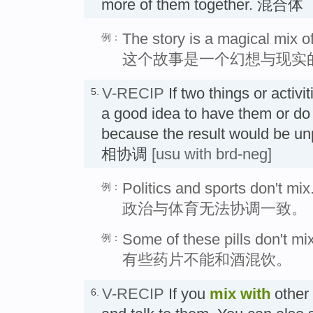
more of them together. 混合体
The story is a magical mix of
例：
这个故事是一个幻想与现实
V-RECIP
If two things or activi
5.
a good idea to have them or do
because the result would be un
相协调
[usu with brd-neg]
Politics and sports don't mix
例：
政治与体育无法协调一致。
Some of these pills don't mix
例：
有些药片不能和酒混饮。
V-RECIP
If you
mix
with
other
6.