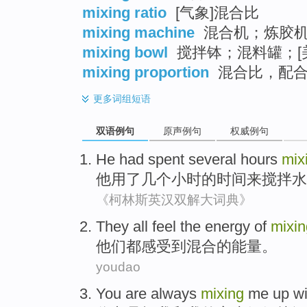
mixing ratio
[气象]混合比
mixing machine
混合机；炼胶
mixing bowl
搅拌钵；混料罐；[
mixing proportion
混合比，配
更多
词组短语
双语例句
原声例句
权威例句
He had spent
several
hours
mix
他用
了
几个
小时
的时间
来搅拌
水
《柯林斯英汉双解大词典》
They
all
feel
the
energy
of
mixin
他们
都
感受到
混合
的
能量
。
youdao
You
are always
mixing
me
up
wi