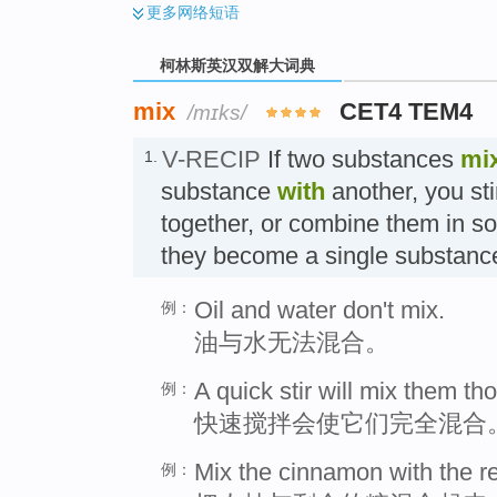
更多
网络短语
柯林斯英汉双解大词典
mix
CET4 TEM4
/mɪks/
V-RECIP
If two substances
mi
1.
substance
with
another, you st
together, or combine them in so
they become a single substan
Oil and water don't mix.
例：
油与水无法混合。
A quick stir will mix them th
例：
快速搅拌会使它们完全混合
Mix the cinnamon with the re
例：