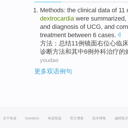
Methods
: the
clinical
data
of
11
dextrocardia
were
summarized
,
and
diagnosis
of UCG, and
com
treatment
between
6
cases.
方法
：
总结
11
例
镜面
右位心
临
诊断
方法
和
其中6
例
外科
治疗
的
youdao
更多双语例句
关于有道
Investors
有道智选
官方博客
技术博客
诚聘英