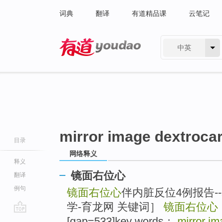
词典
翻译
有道精品课
云笔记
中英
有道 - 网易旗下搜索
mirror image dextroca
目录
网络释义
释义
镜面右位心
翻译
例句
镜面右位心
伴内脏反位4例报告-
学-育龙网 关键词］
镜面右位心
go
[gap=533]key words：
mirror im