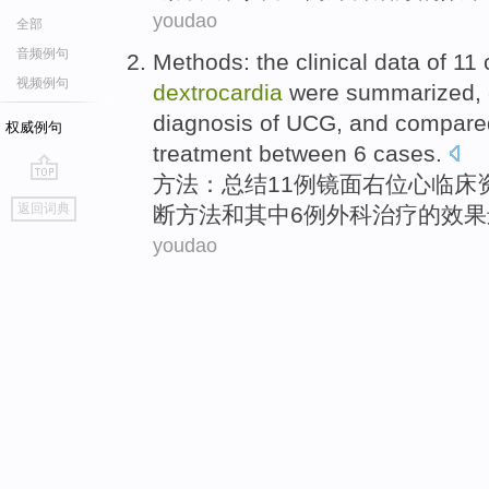
youdao
全部
音频例句
Methods
: the
clinical
data
of
11
视频例句
dextrocardia
were
summarized
,
diagnosis
of UCG, and
compare
权威例句
treatment
between
6
cases.
方法
：
总结
11
例
镜面
右位心
临床
go
返回词典
断
方法
和
其中6
例
外科
治疗
的
效果
top
youdao