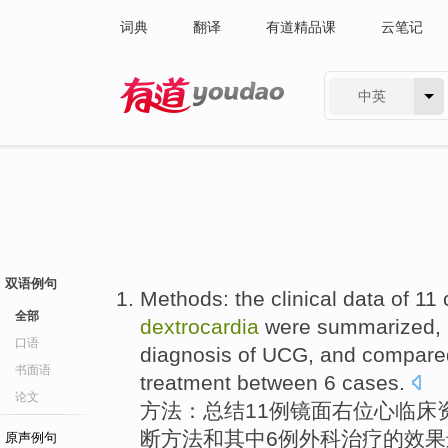
词典
翻译
有道精品课
云笔记
中英
有道 - 网易旗下搜索
双语例句
Methods
: the
clinical
data
of
11
全部
dextrocardia
were
summarized
,
口语
diagnosis
of UCG, and
compare
书面语
treatment
between
6
cases.
论文
方法
：
总结
11
例
镜面
右位心
临床
断
方法
和
其中6
例
外科
治疗
的
效果
原声例句