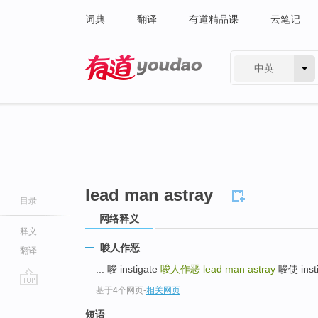
词典
翻译
有道精品课
云笔记
中英
有道 - 网易旗下搜索
lead man astray
目录
网络释义
释义
唆人作恶
翻译
... 唆 instigate
唆人作恶
lead man astray
唆使 instig
基于4个网页
-
相关网页
go
top
短语